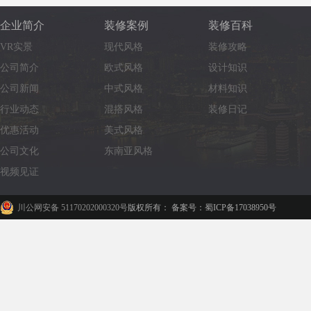
企业简介
装修案例
装修百科
VR实景
现代风格
装修攻略
公司简介
欧式风格
设计知识
公司新闻
中式风格
材料知识
行业动态
混搭风格
装修日记
优惠活动
美式风格
公司文化
东南亚风格
视频见证
川公网安备 51170202000320号
版权所有： 备案号：蜀ICP备17038950号