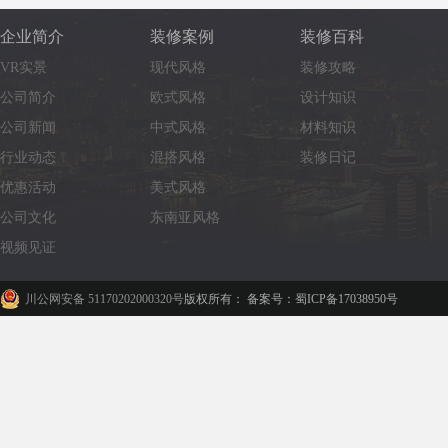
企业简介
装修案例
装修百科
VR实景
现代风格
装修攻略
公司简介
欧式风格
设计知识
公司新闻
中式风格
材料知识
行业动态
混搭风格
装修日记
优惠活动
美式风格
公司文化
东南亚风格
视频见证
川公网安备 51170202000320号
版权所有： 备案号：蜀ICP备17038950号