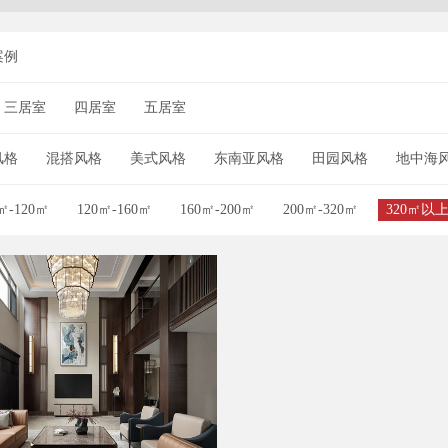
案例
三居室
四居室
五居室
风格
混搭风格
美式风格
东南亚风格
田园风格
地中海
㎡-120㎡
120㎡-160㎡
160㎡-200㎡
200㎡-320㎡
320㎡以