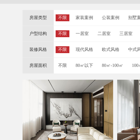
房屋类型
不限
家装案例
公装案例
别墅
户型结构
不限
一居室
二居室
三居室
装修风格
不限
现代风格
欧式风格
中式
房屋面积
不限
80㎡以下
80㎡-100㎡
100