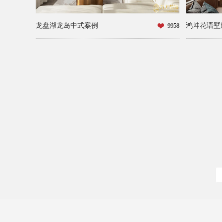
龙盘湖龙岛中式案例
鸿坤花语墅
9958