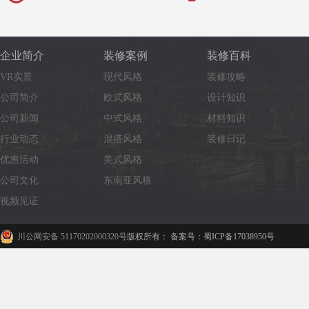
企业简介
装修案例
装修百科
VR实景
现代风格
装修攻略
公司简介
欧式风格
设计知识
公司新闻
中式风格
材料知识
行业动态
混搭风格
装修日记
优惠活动
美式风格
公司文化
东南亚风格
视频见证
川公网安备 51170202000320号
版权所有： 备案号：蜀ICP备17038950号