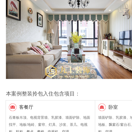
本案例整装拎包入住包含项目：
客餐厅
卧室
石膏板吊顶、电视背景墙、乳胶漆、墙面铲除、地面
墙面铲除、乳胶漆、
找平、地板/地砖、窗帘、灯具、沙发、茶几、电视
地板、飘窗石/窗台
柜、鞋柜、餐桌、餐椅、电视机、空调。
柜、空调。