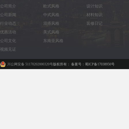
公司简介
欧式风格
设计知识
公司新闻
中式风格
材料知识
行业动态
混搭风格
装修日记
优惠活动
美式风格
公司文化
东南亚风格
视频见证
川公网安备 51170202000320号
版权所有： 备案号：蜀ICP备17038950号