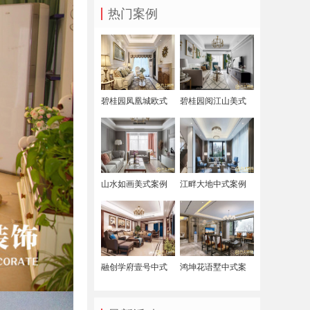
热门案例
碧桂园凤凰城欧式
碧桂园阅江山美式
案例
案例
山水如画美式案例
江畔大地中式案例
融创学府壹号中式
鸿坤花语墅中式案
案例
例