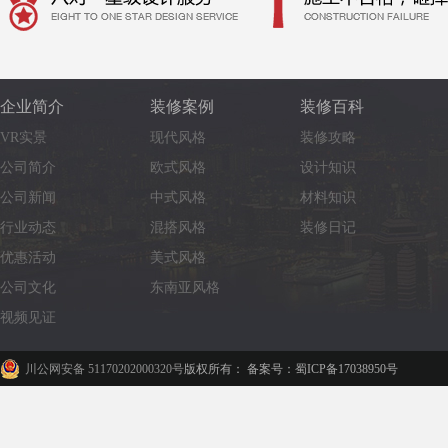
企业简介
装修案例
装修百科
VR实景
现代风格
装修攻略
公司简介
欧式风格
设计知识
公司新闻
中式风格
材料知识
行业动态
混搭风格
装修日记
优惠活动
美式风格
公司文化
东南亚风格
视频见证
川公网安备 51170202000320号
版权所有： 备案号：蜀ICP备17038950号