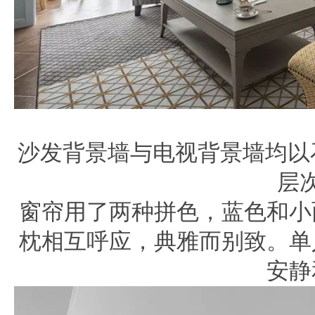
沙发背景墙与
电视
背景墙均以
层
窗帘用了两种拼色，蓝色和小
枕相互呼应，
典雅而别致。
单
安静