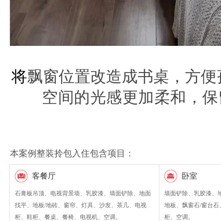
将
飘窗位置改造成书桌，
方便
空间的光感更加柔和，
保
本案例整装拎包入住包含项目：
客餐厅
卧室
石膏板吊顶、电视背景墙、乳胶漆、墙面铲除、地面
墙面铲除、乳胶漆、
找平、地板/地砖、窗帘、灯具、沙发、茶几、电视
地板、飘窗石/窗台
柜、鞋柜、餐桌、餐椅、电视机、空调。
柜、空调。