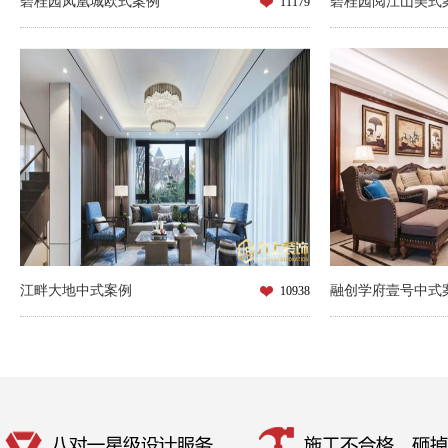
碧桂园凤凰城欧式案例
碧桂园阅江山美式
11179
江畔大地中式案例
融创学府壹号中式
10938