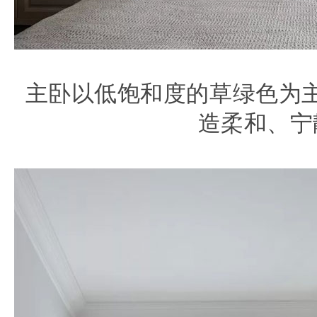
主卧以低饱和度的草绿色为
造柔和、宁